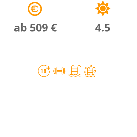
ab 509 €
4.5