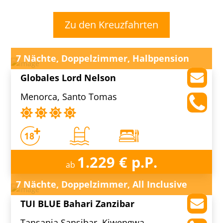
Zu den Kreuzfahrten
7 Nächte, Doppelzimmer, Halbpension
Globales Lord Nelson
Menorca, Santo Tomas
1.229 € p.P.
ab
7 Nächte, Doppelzimmer, All Inclusive
TUI BLUE Bahari Zanzibar
Tansania Sansibar, Kiwengwa