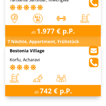
1.977 € p.P.
ab
7 Nächte, Appartment, Frühstück
Bostonia Village
Korfu, Acharavi
742 € p.P.
ab