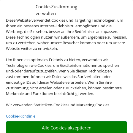
Cookie-Zustimmung
Sa Coma, Mallorca
verwalten
Diese Website verwendet Cookies und Targeting Technologien, um
Ihnen ein besseres Internet-Erlebnis zu ermöglichen und die
Werbung, die Sie sehen, besser an Ihre Bedürfnisse anzupassen.
Diese Technologien nutzen wir außerdem, um Ergebnisse zu messen,
um zu verstehen, woher unsere Besucher kommen oder um unsere
585 €
ab
Website weiter zu entwickeln.
Um Ihnen ein optimales Erlebnis zu bieten, verwenden wir
Technologien wie Cookies, um Geräteinformationen zu speichern
und/oder darauf zuzugreifen. Wenn Sie diesen Technologien
Zafiro Can Picafort
zustimmmen, können wir Daten wie das Surfverhalten oder
eindeutige IDs auf dieser Website verarbeiten. Wenn Sie ihre
Can Picafort, Mallorca
Zustimmung nicht erteilen oder zurückziehen, können bestimmte
Merkmale und Funktionen beeinträchtigt werden.
Wir verwenden Statistiken-Cookies und Marketing Cookies.
Cookie-Richtlinie
487 €
ab
Alle Cookies akzeptieren