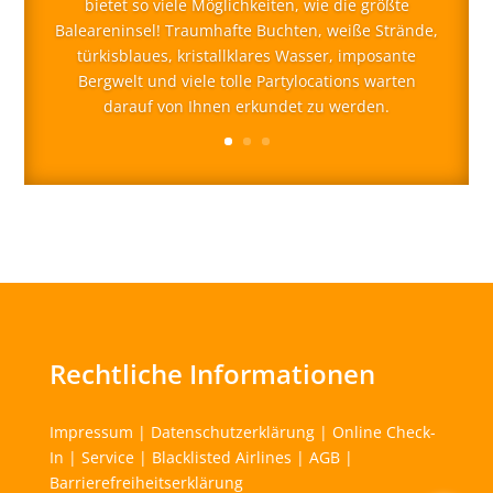
bietet so viele Möglichkeiten, wie die größte
Baleareninsel! Traumhafte Buchten, weiße Strände,
türkisblaues, kristallklares Wasser, imposante
Bergwelt und viele tolle Partylocations warten
darauf von Ihnen erkundet zu werden.
Rechtliche Informationen
Impressum
|
Datenschutzerklärung
|
Online Check-
In
|
Service
|
Blacklisted Airlines
|
AGB
|
Barrierefreiheitserklärung